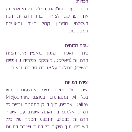
הכרות
היכרות עם הכותב/ת, המו"ל וכל מי שמלווה
את הפרויקט, לצורך הבנת הדמויות, הקו
העלילתי, הסגנון, קהל היעד והאווירה
המבוקשת.
שפה חזותית
פיתוח ואפיון הסגנון שיאפיין את הצגת
הדמויות (ריאליסטי, קומיקס, פנטזיה, ניואנסים
רגשיים), החלטה על אווירה, סביבה ונראות.
יצירת דמויות
יצירה של דמויות בסיס באמצעות שימוש
בכלי AI מתקדמים בניהם: Midjourney,
Dalley ואחרים, תוך דיוק המסרים ובניית כל
דמות ואלמנט בהתאמה אישית. עם אישור
הדמויות כבסיס, תתבצע הפקה של כלל
האיורים, תוך מיקום כל דמות ויצירת דמויות