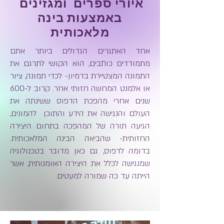
איורי ספרים ומגזינים
באמצעות בינה
מלאכותית
אחד האתגרים הגדולים ביותר אתם
מתמודדים כותבים, הוא הקושי לתרגם את
התמונה המצטיירת בדמיון- לכדי תמונה, ציור
או אלמנט המחשה חזותי אחר. קרוב ל-600
שנים אחרי מהפכת הדפוס ששינתה את
העולם והנגישה את הידע והתוכן להמונים,
הגיעה תורה של המהפכה בתחום היצירה
החזותית- שהביאה הבינה המלאכותית.
בדומה לדפוס, גם כאן מדובר בטכנולוגיה
שמנגישה לכלל את היצירה האומנותית, אשר
הייתה עד כה שמורה למעטים.