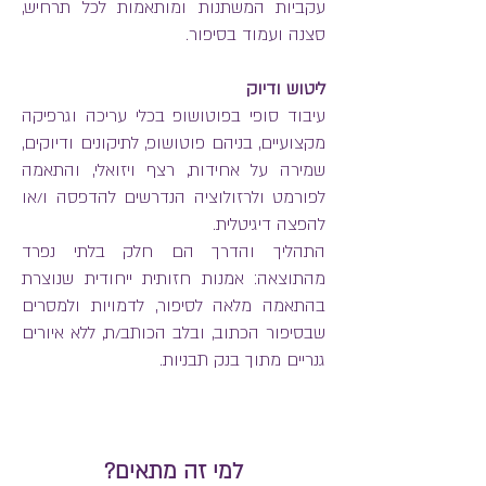
עקביות המשתנות ומותאמות לכל תרחיש,
סצנה ועמוד בסיפור.
ליטוש ודיוק
עיבוד סופי בפוטושופ בכלי עריכה וגרפיקה
מקצועיים, בניהם פוטושופ, לתיקונים ודיוקים,
שמירה על אחידות, רצף ויזואלי, והתאמה
לפורמט ולרזולוציה הנדרשים להדפסה ו/או
להפצה דיגיטלית.
התהליך והדרך הם חלק בלתי נפרד
מהתוצאה: אמנות חזותית ייחודית שנוצרת
בהתאמה מלאה לסיפור, לדמויות ולמסרים
שבסיפור הכתוב, ובלב הכותב/ת, ללא איורים
גנריים מתוך בנק תבניות.
למי זה מתאים?