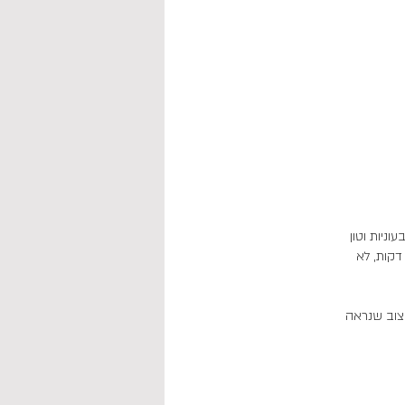
ב, צבעוניות וטון
 ייקח דקות, לא
יצוב שנראה