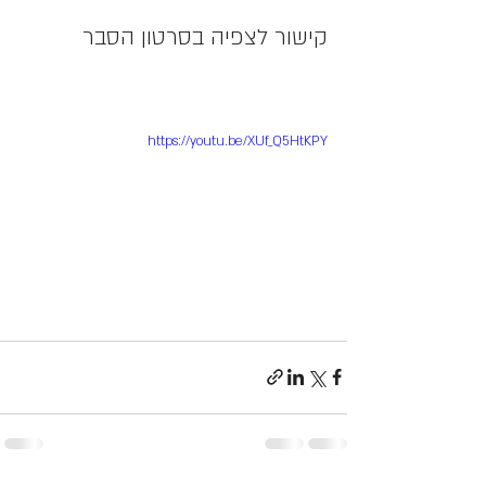
קישור לצפיה בסרטון הסבר 
https://youtu.be/XUf_Q5HtKPY