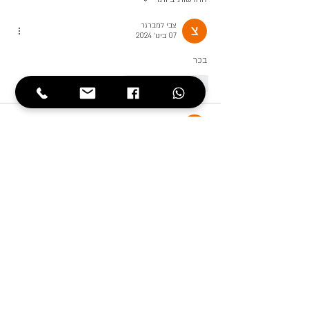
צבי למברגר
07 בינו׳ 2024
בכר
לייק
להשיב
צבי למברגר
07 בינו׳ 2024
תמונה של סוס
לייק
להשיב
Morad Habib Alla
18 בנוב׳ 2023
מרחב ניקיון ציבורי
לייק
להשיב