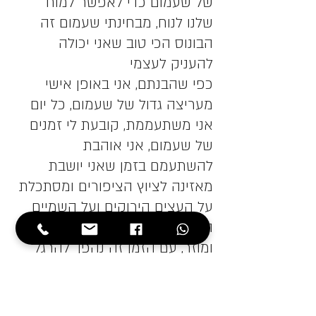
של שעמום כדי לאפשר למוח 
שלנו לנוח, מבחינתי שעמום זה 
הבונוס הכי טוב שאני יכולה 
להעניק לעצמי
כפי שהבנתם, אני באופן אישי 
מעריצה גדול של שעמום, כל יום 
אני משתעממת, קובעת לי זמנים 
של שעמום, אני אוהבת 
להשתעמם בזמן שאני יושבת 
מאזינה לציוץ הציפורים ומסתכלת 
על העצים הירוקים ועל השמיים 
הכחולים, בהתחלה זה היה קשה 
ומוזר, עם הזמן זה נהפך להרגל 
יום יומי, בהתחלה גם צצו כל 
המחשבות, בעיקר המטרידות 
והמציקות, עם הזמן זה הפך 