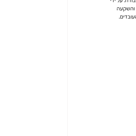
דה. על ידי 
 והשקעה 
עובדים.