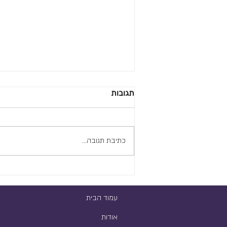
תגובות
כתיבת תגובה...
מדריך קלוד קוד בעברית — איך
מתחילים, צעד אחר צעד
עמוד הבית
אודות