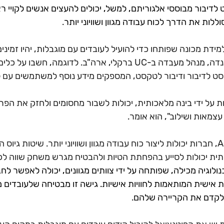
לדיבור מבוססי אלגוריתם, למשל, יכולים להעצים אנשים לקויי רא
וללות את הדרך לכוח עבודה מגוון ושוויוני יותר
.
דת מכונה שפותחו כדי להועיל לעובדים עם מוגבלות, יהיו זמינים י
ינדה, מנהל מעבדה ב
-UC 
ברקלי, ארה"ב. לדוגמה, חשבו על כלים
ט לדיבור ודיבור לטקסט, המספקים מידע נוסף למשתמשים עם לק
ות על ידי בינה מלאכותית, יכולות לשבור מחסומים ולחזק את הפר
צמאות ושילוב", הוא אומר
.
 AI, חברות יכולות ליצור כוח עבודה מגוון ושוויוני יותר. שיטות גיו
תית יכולות לסייע בהפחתת הטיות ולהבטיח מגרש משחק שווה לכ
וגיה מכילה, שפותחה על ידי צוותים מגוונים, יכולה לאפשר לחב
ת אישית המותאמות לחוויות אישיות. גישה זו מבטיחה שלעובדים 
ולקדם את הקריירה שלהם
.