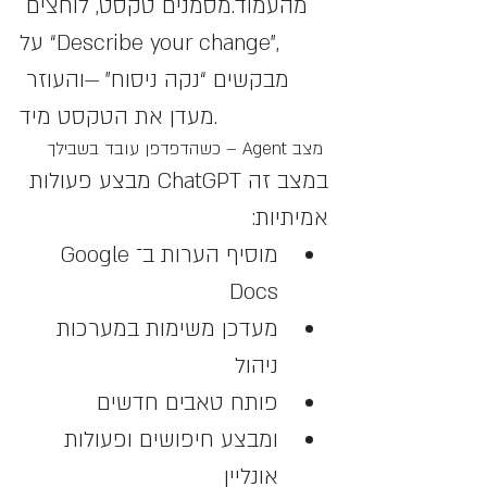
מהעמוד.מסמנים טקסט, לוחצים 
על “Describe your change”, 
מבקשים “נקה ניסוח” —והעוזר 
מעדן את הטקסט מיד.
 מצב Agent – כשהדפדפן עובד בשבילך
במצב זה ChatGPT מבצע פעולות 
אמיתיות:
מוסיף הערות ב־Google 
Docs
מעדכן משימות במערכות 
ניהול
פותח טאבים חדשים
ומבצע חיפושים ופעולות 
אונליין