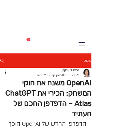
פוסט
יפית בשבקין
22 באוק׳ 2025
זמן קריאה 2 דקות
OpenAI משנה את חוקי
המשחק: הכירי את ChatGPT
Atlas – הדפדפן החכם של
העתיד
הדפדפן החדש של OpenAI הופך 