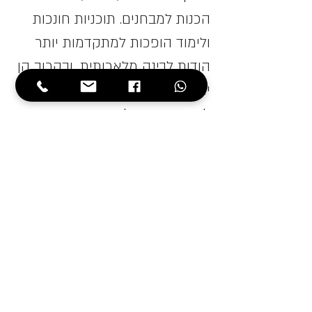
הכנות למבחנים. תוכניות חונכות 
ולימוד הופכות למתקדמות יותר 
הודות לבינה מלאכותית, ובקרוב הן 
יהיו זמינות יותר ומסוגלות להגיב 
למגוון סגנונות למידה.
ישנם יישומי בינה מלאכותית רבים 
נוספים לחינוך שמפותחים כעת, 
כולל חונכים מבוססי בינה 
מלאכותית ללומדים, פיתוח נוסף 
של תוכן חכם ושיטה חדשה 
לפיתוח אישי של מחנכים 
באמצעות כנסים גלובליים 